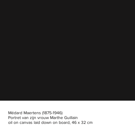
Médard Maertens (1875-1946)
Portret van zijn vrouw Marthe Guillain
oil on canvas laid down on board, 46 x 32 cm