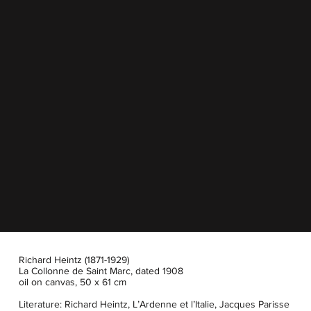
Richard Heintz (1871-1929)
La Collonne de Saint Marc, dated 1908
oil on canvas, 50 x 61 cm
Literature: Richard Heintz, L’Ardenne et l’Italie, Jacques Parisse